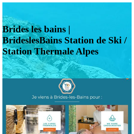
Brides les bains |
BrideslesBains Station de Ski /
Station Thermale Alpes